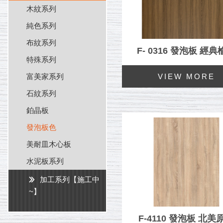
木紋系列
純色系列
布紋系列
F- 0316 發泡板 經
特殊系列
富美家系列
石紋系列
鉑晶板
發泡板色
美耐皿木心板
水泥板系列
加工系列【施工中
~】
F-4110 發泡板 北美