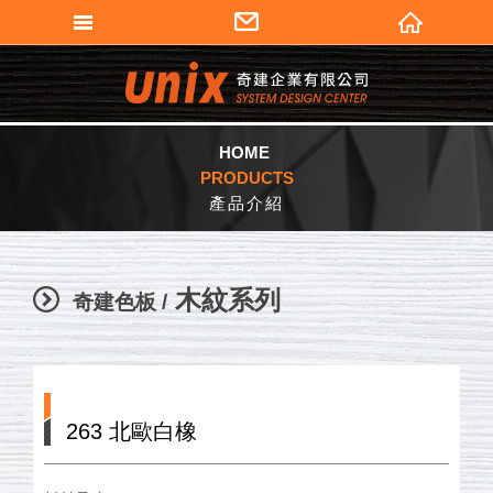
填寫匯款通知
奇建企業有限公司
會員登入
加入會員
HOME
PRODUCTS
忘記密碼
產品介紹
密碼修改
個人資料修改
木紋系列
奇建色板 /
訂單查詢
會員登出
263 北歐白橡