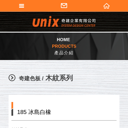
填寫匯款通知
奇建企業有限公司
會員登入
加入會員
HOME
PRODUCTS
忘記密碼
產品介紹
密碼修改
個人資料修改
木紋系列
奇建色板 /
訂單查詢
會員登出
185 冰島白橡