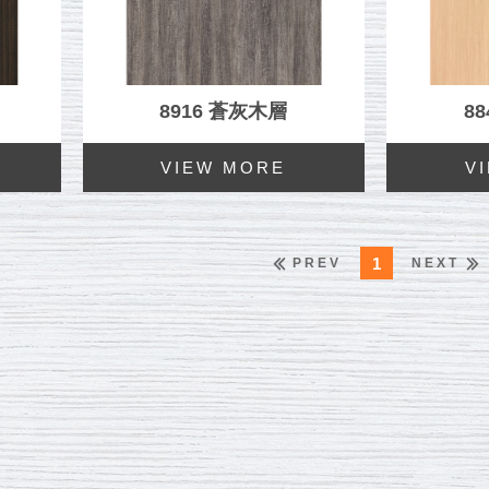
8916 蒼灰木層
8
1
PREV
NEXT