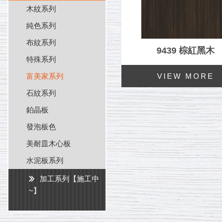
木紋系列
純色系列
布紋系列
9439 棕紅黑木
特殊系列
富美家系列
石紋系列
鉑晶板
發泡板色
美耐皿木心板
水泥板系列
加工系列【施工中
~】